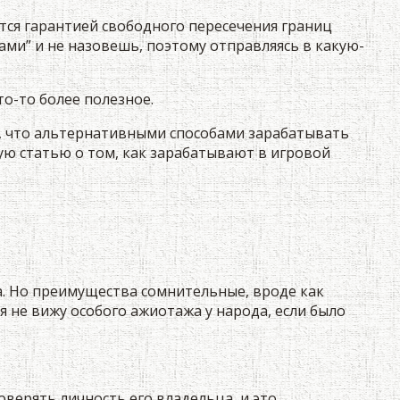
тся гарантией свободного пересечения границ
ами” и не назовешь, поэтому отправляясь в какую-
то-то более полезное.
, что альтернативными способами зарабатывать
ую статью о том, как зарабатывают в игровой
та. Но преимущества сомнительные, вроде как
 я не вижу особого ажиотажа у народа, если было
верять личность его владельца, и это