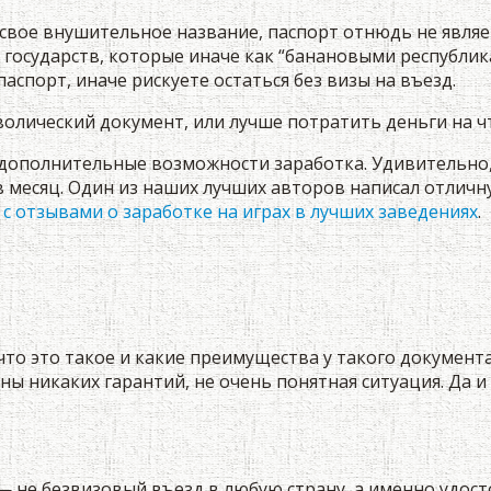
 свое внушительное название, паспорт отнюдь не являе
 государств, которые иначе как “банановыми республик
аспорт, иначе рискуете остаться без визы на въезд.
мволический документ, или лучше потратить деньги на ч
т дополнительные возможности заработка. Удивительно
 месяц. Один из наших лучших авторов написал отличн
с отзывами о заработке на играх в лучших заведениях
.
ь что это такое и какие преимущества у такого докумен
ны никаких гарантий, не очень понятная ситуация. Да и
 не безвизовый въезд в любую страну, а именно удосто