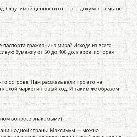
од. Ощутимой ценности от этого документа мы не
 паспорта гражданина мира? Исходя из всего
сивую бумажку от 50 до 400 долларов, которая
-то острове. Нам рассказывали про это на
еплохой маркетинговый ход. И таким же образом
нном вопросе знакомыми)
 границ одной страны. Максимум — можно
ачения в течение предыдущих лет. 1 раз в год не