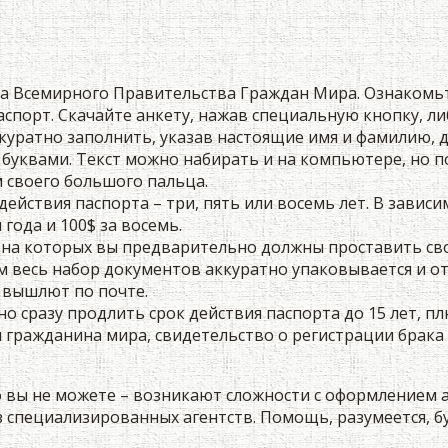
ва Всемирного Правительства Граждан Мира. Ознакомь
спорт. Скачайте анкету, нажав специальную кнопку, л
куратно заполнить, указав настоящие имя и фамилию, д
 буквами. Текст можно набирать и на компьютере, но 
 своего большого пальца.
ействия паспорта – три, пять или восемь лет. В зависи
года и 100$ за восемь.
 на которых вы предварительно должны проставить сво
ем весь набор документов аккуратно упаковывается и о
о вышлют по почте.
о сразу продлить срок действия паспорта до 15 лет, 
 гражданина мира, свидетельство о регистрации брака 
вы не можете – возникают сложности с оформлением анк
з специализированных агентств. Помощь, разумеется, б