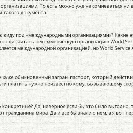
рганизациями. То есть можно уже не сомневаться ни в 
и такого документа.
е в виду под «международными организациями»? Какие 
но ли считать некоммерческую организацию World Serv
вляется международной организацией, но World Service 
м хуже обыкновенный загран. паспорт, который действ
ьги платить нужно неизвестно кому, вызывающему скор
о конкретные? Да, неверное если бы это было выгодно, т
т гражданина мира. Да и все бы знали о нём, а я вот пе