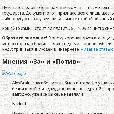
Ну и напоследок, очень важный момент – несмотря на
государств. Документ этот признало всего лишь шесть
либо другую страну, лучше возьмите с собой обычный п
Решайте сами – стоит ли платить 50-400$ за чисто си
Обратите внимание!
В эпоху коронавируса все ищу
можно гораздо больше, вплоть до миллионов рублей в
индустрии тысячи людей в интернете.
Читайте статью 
Мнения «За» и «Потив»
AlexBrain, спасибо, всегда было интересно узнат
безвизовый въезд куда хочешь, но с другой сторо
выгодно, уже все бы себе наделали.
NikitaJi
Видимо, истинное назначение такого документа —