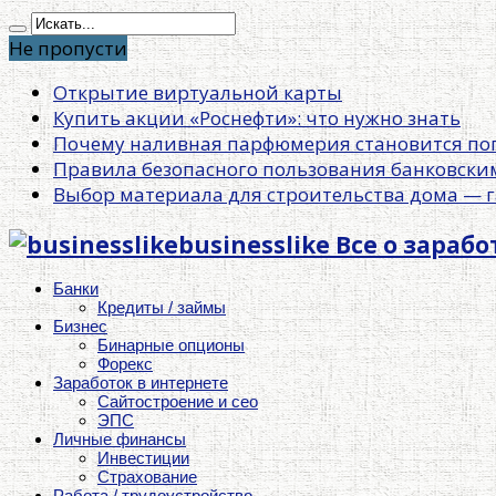
Не пропусти
Открытие виртуальной карты
Купить акции «Роснефти»: что нужно знать
Почему наливная парфюмерия становится по
Правила безопасного пользования банковски
Выбор материала для строительства дома — г
businesslike Все о зараб
Банки
Кредиты / займы
Бизнес
Бинарные опционы
Форекс
Заработок в интернете
Сайтостроение и сео
ЭПС
Личные финансы
Инвестиции
Страхование
Работа / трудоустройство