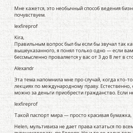
Мне кажется, это необычный способ ведения биз
почувствуем.
lexfireprof
Kira,
Правильным вопрос был бы если бы звучал так к
вышеуказанного, я понял только одно — если вам
бессмысленно проваляется у вас от 3 до 8 лет в с
Alexandr
Эта тема напомнила мне про случай, когда кто-то
лекциях по международному праву. Естественно,
можно за деньги приобрести гражданство. Если н
lexfireprof
Такой паспорт мира — просто красивая бумажка
Helen, мультивиза не дает права кататься по вс
путешествовать по Европе. Но и то ее дадут толь