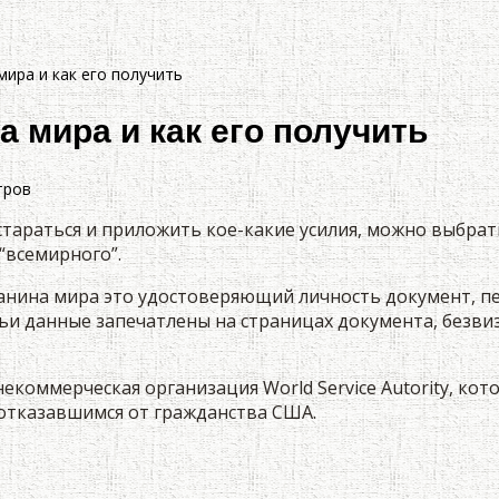
мира и как его получить
а мира и как его получить
тров
остараться и приложить кое-какие усилия, можно выбрат
“всемирного”.
анина мира это удостоверяющий личность документ, пе
чьи данные запечатлены на страницах документа, безви
екоммерческая организация World Service Autority, ко
отказавшимся от гражданства США.