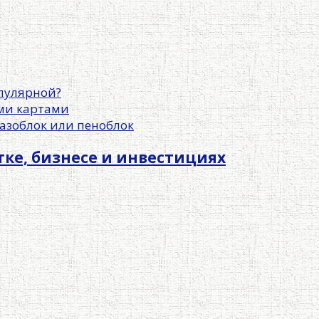
пулярной?
ми картами
азоблок или пеноблок
отке, бизнесе и инвестициях