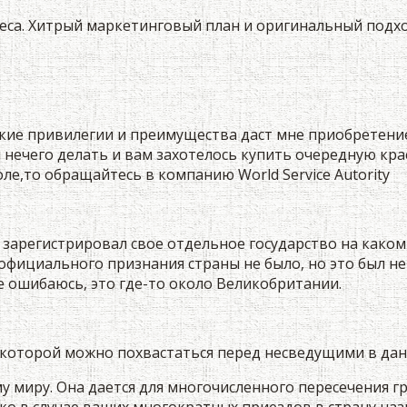
неса. Хитрый маркетинговый план и оригинальный подх
акие привилегии и преимущества даст мне приобретение
 нечего делать и вам захотелось купить очередную кра
толе,то обращайтесь в компанию World Service Autority
 зарегистрировал свое отдельное государство на каком
 официального признания страны не было, но это был н
е ошибаюсь, это где-то около Великобритании.
, которой можно похвастаться перед несведущими в да
ему миру. Она дается для многочисленного пересечения
ко в случае ваших многократных приездов в страну назн