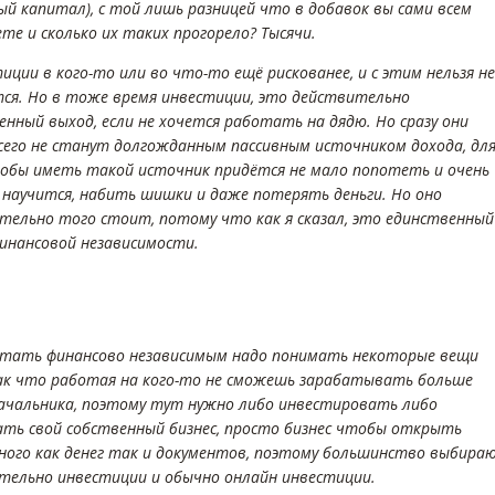
ый капитал), с той лишь разницей что в добавок вы сами всем
те и сколько их таких прогорело? Тысячи.
иции в кого-то или во что-то ещё рискованее, и с этим нельзя не
тся. Но в тоже время инвестиции, это действительно
енный выход, если не хочется работать на дядю. Но сразу они
всего не станут долгожданным пассивным источником дохода, дл
обы иметь такой источник придётся не мало попотеть и очень
 научится, набить шишки и даже потерять деньги. Но оно
тельно того стоит, потому что как я сказал, это единственный
финансовой независимости.
тать финансово независимым надо понимать некоторые вещи
ак что работая на кого-то не сможешь зарабатывать больше
начальника, поэтому тут нужно либо инвестировать либо
ть свой собственный бизнес, просто бизнес чтобы открыть
ного как денег так и документов, поэтому большинство выбира
тельно инвестиции и обычно онлайн инвестиции.