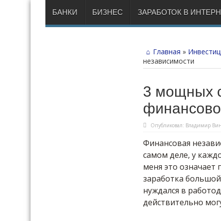
БАНКИ
БИЗНЕС
ЗАРАБОТОК В ИНТЕР
Главная
»
Инвестиц
независимости
3 мощных 
финансово
Опубликовал:
Владимир Вин
Финансовая независ
самом деле, у кажд
меня это означает 
заработка большой 
нуждался в работод
действительно могу