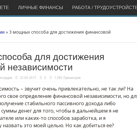
НЕТЕ
ЛИЧНЫЕ ФИНАНСЫ
РАБОТА / ТРУДОУСТРОЙСТ
ии
»
3 мощных способа для достижения финансовой
способа для достижения
й независимости
оградов
25.09.2017
0
1,785 Просмотров
имость – звучит очень привлекательно, не так ли? На
ого свое определение финансовой независимости, но дл
получение стабильного пассивного дохода либо
суммы денег для того, чтобы в дальнейшем я не
ателе или каких-то способов заработка, и я
 назвать это моей целью. Но как добиться ее?