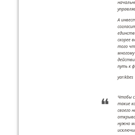
начальн
управляе
А инвест
согласи
единств
скорее 
того чт
многому
действи
путь к 
yarikbes
Чтобы с
такие к
своего 
открыва
нужно м
исключи