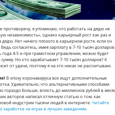
бе противоречу, я упоминаю, что работать на дядю не
ую независимость», однако карьерный рост как раз и
а дядю. Нет ничего плохого в карьерном росте. если он
 Ведь согласитесь, имея зарплату в 7-10 тысяч долларов
 года 4-5 и при грамотном управлении, можно будет
сумму. Но кто зарабатывает 7-10 тысяч долларов? К
исит от удачи, поэтому я на это никак не рассчитываю.
ие!
В эпоху коронавируса все ищут дополнительные
отка. Удивительно, что альтернативными способами
о гораздо больше, вплоть до миллионов рублей в меся
их авторов написал отличную статью о том, как
ровой индустрии тысячи людей в интернете.
Читайте
о заработке на играх в лучших заведениях
.