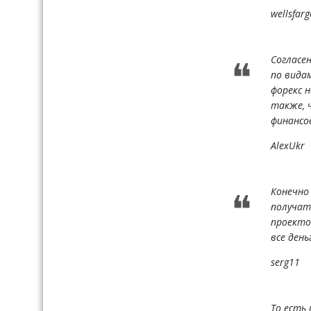
wellsfarg
Согласе
по вида
форекс 
также, 
финансо
AlexUkr
Конечно
получат
проекто
все день
serg11
То есть