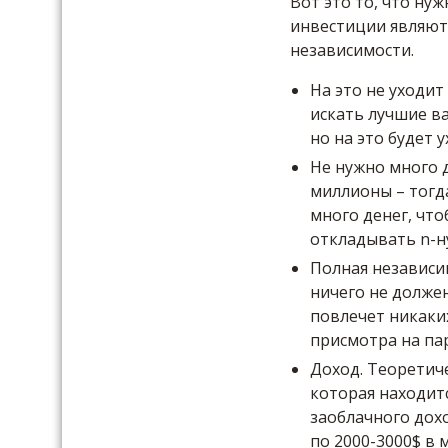
Вот это то, что ну
инвестиции являют
независимости.
На это не уходит
искать лучшие ва
но на это будет 
Не нужно много д
миллионы – тогд
много денег, чт
откладывать n-н
Полная независи
ничего не должен
повлечет никаких
присмотра на пар
Доход.
Теоретиче
которая находитс
заоблачного дохо
по 2000-3000$ в