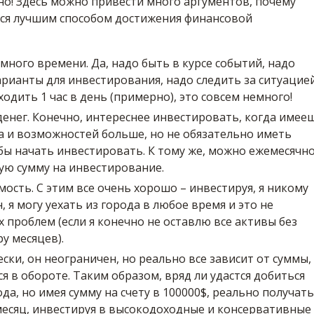
жно! Здесь можно привести много аргументов, почему
ся лучшим способом достижения финансовой
 много времени.
Да, надо быть в курсе событий, надо
рианты для инвестирования, надо следить за ситуацией
уходить 1 час в день (примерно), это совсем немного!
енег.
Конечно, интереснее инвестировать, когда имее
а и возможностей больше, но не обязательно иметь
обы начать инвестировать. К тому же, можно ежемесячн
ую сумму на инвестирование.
мость.
С этим все очень хорошо – инвестируя, я никому
, я могу уехать из города в любое время и это не
 проблем (если я конечно не оставлю все активы без
у месяцев).
ски, он неограничен, но реально все зависит от суммы,
я в обороте. Таким образом, вряд ли удастся добиться
да, но имея сумму на счету в 100000$, реально получать
 месяц, инвестируя в высокодоходные и консервативные