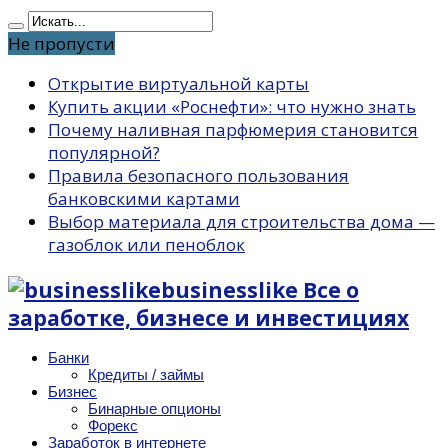
Не пропусти
Открытие виртуальной карты
Купить акции «Роснефти»: что нужно знать
Почему наливная парфюмерия становится
популярной?
Правила безопасного пользования
банковскими картами
Выбор материала для строительства дома —
газоблок или пеноблок
businesslike Все о
заработке, бизнесе и инвестициях
Банки
Кредиты / займы
Бизнес
Бинарные опционы
Форекс
Заработок в интернете