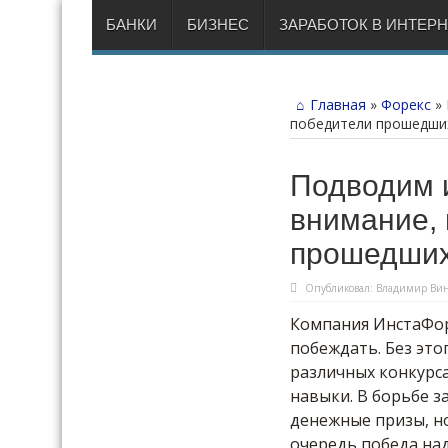
БАНКИ
БИЗНЕС
ЗАРАБОТОК В ИНТЕР
Главная
»
Форекс
»
победители прошедших
Подводим и
внимание,
прошедших
Опубликовал:
Владимир Вин
Компания ИнстаФор
побеждать. Без этог
различных конкурса
навыки. В борьбе з
денежные призы, но
очередь победа над