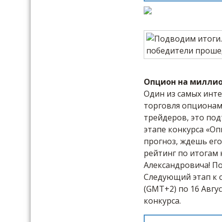
Опцион на милли
Один из самых инт
торговля опционами
трейдеров, это по
этапе конкурса «О
прогноз, ждешь ег
рейтинг по итогам 
Александровича! П
Следующий этап к с
(GMT+2) по 16 Авгу
конкурса.