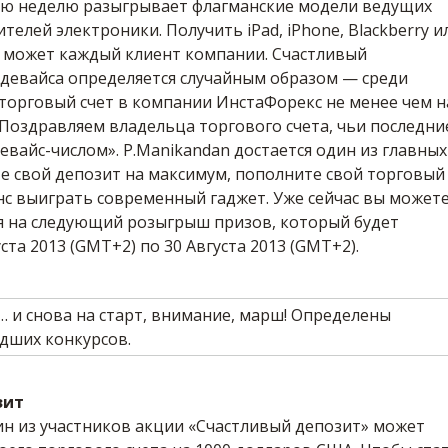
ю неделю разыгрывает флагманские модели ведущих
елей электроники. Получить iPad, iPhone, Blackberry и
b может каждый клиент компании. Счастливый
 девайса определяется случайным образом — среди
торговый счет в компании ИнстаФорекс не менее чем н
Поздравляем владельца торгового счета, чьи последни
евайс-числом». P.Manikandan достается один из главных
е свой депозит на максимум, пополните свой торговый
нс выиграть современный гаджет. Уже сейчас вы может
я на следующий розыгрыш призов, который будет
ста 2013 (GMT+2) по 30 Августа 2013 (GMT+2).
зит
н из участников акции «Счастливый депозит» может