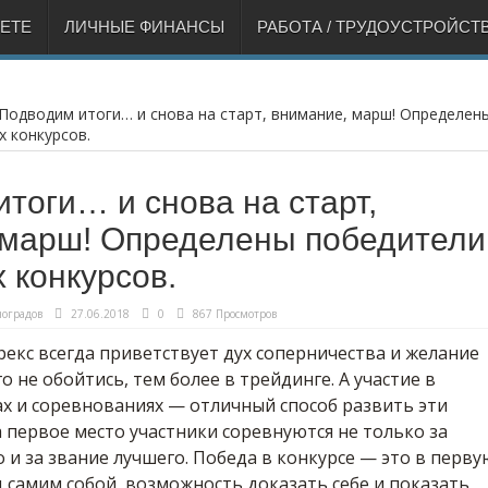
НЕТЕ
ЛИЧНЫЕ ФИНАНСЫ
РАБОТА / ТРУДОУСТРОЙСТ
Подводим итоги… и снова на старт, внимание, марш! Определен
 конкурсов.
тоги… и снова на старт,
 марш! Определены победители
 конкурсов.
оградов
27.06.2018
0
867 Просмотров
екс всегда приветствует дух соперничества и желание
о не обойтись, тем более в трейдинге. А участие в
х и соревнованиях — отличный способ развить эти
а первое место участники соревнуются не только за
 и за звание лучшего. Победа в конкурсе — это в перву
 самим собой, возможность доказать себе и показать