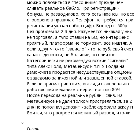
можно повозиться в "песочнице" прежде чем
сливать реальное бабло. При регистрации -
бонусы, не разводилово, хотя есть нюансы, но все
оговорено в правилах. Телефон не требуется, при
регистрации указал набор цифр. Вывод от 500р
без проблем за 2-3 дня. Разумеется никакая у них
не торговля, а тупо ставки на БО, но интерфейс
приятный, платформа не тормозит, все ништяк. А
если вдруг что-то "зависло" - то на рублевый счет
капают денюжки, не большие, но приятно.
Категорически не рекомендую всякие "сигналы"
типа Алекс Голд, МетаСенсус и т.п. У Голда на
демо-счете продаются несуществующие опционы
с заведомо заниженной или завышенной ставкой.
Если не присматриваться, выглядит как реально
работающий механизм с вероятностью 80%.
После перехода на реальные рубли - слив. На
МетаСенсусе не дали толком пристреляться, за 2
дня не пополнил депозит - заблокировали аккаунт.
Боятся, что раскроется истинный развод, что-ли...
Гость