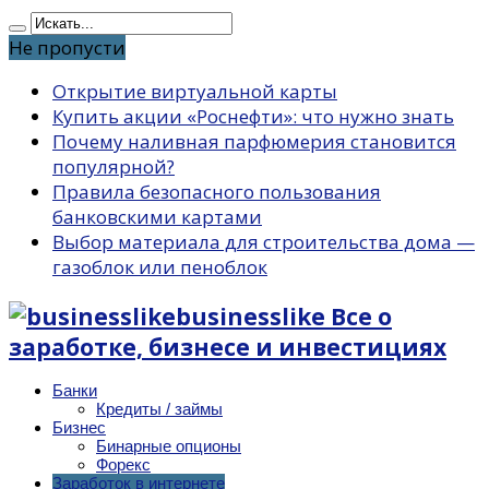
Не пропусти
Открытие виртуальной карты
Купить акции «Роснефти»: что нужно знать
Почему наливная парфюмерия становится
популярной?
Правила безопасного пользования
банковскими картами
Выбор материала для строительства дома —
газоблок или пеноблок
businesslike Все о
заработке, бизнесе и инвестициях
Банки
Кредиты / займы
Бизнес
Бинарные опционы
Форекс
Заработок в интернете