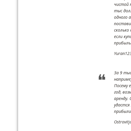
чистой 
тыс дол
одного 
поставит
сколько
если куп
прибыль
Yuran12
За 9 ты
наприме
Посему е
год, во
аренду.
удастся
прибыли
Ostrovitj