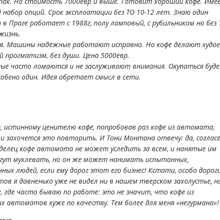
так. Но стоимость 7000евр и выше. Готовит хороший кофе. Име
 набор опций. Срок эксплоатации без ТО 10-12 лет. Знаю один
в Праге работает с 1988г, полу ламповый, с рубильником но без 
жизнь.
я. Машины надёжные работают исправно. Но кофе делают худое
й прогматизм, без души. Цена 5000евр.
ые часто ломаются и не заслуживают внимания. Окупаться буд
собено один. Идея обретает смысл в сети.
н, истинному ценителю кофе, попробовав раз кофе из автомата,
ли захочется это повторить. И Тони Монтана отвечу: да, согласе
делец кофе автомата не может уследить за всем, и нанятые им
гут мухлевать, но он же может нанимать испытанных,
ных людей, если ему дорог этот его бизнес! Кстати, особо дорог
ов я давненько уже не видел ни в нашем тверском захолустье, н
, где часто бываю по работе: это не значит, что кофе из
их автоматов хуже по качеству. Тем более для меня «негурмана»!