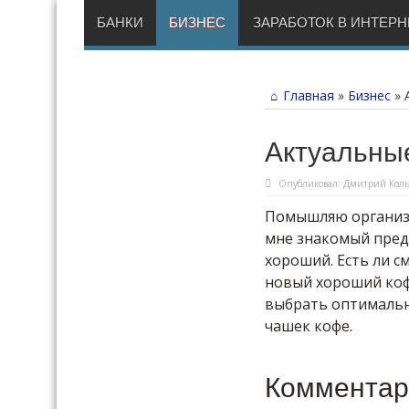
БАНКИ
БИЗНЕС
ЗАРАБОТОК В ИНТЕРН
Главная
»
Бизнес
»
Актуальны
Опубликовал:
Дмитрий Коль
Помышляю организо
мне знакомый предл
хороший. Есть ли с
новый хороший коф
выбрать оптимальн
чашек кофе.
Комментар