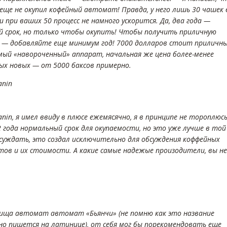
 еще не окупил кофейный автомат! Правда, у него лишь 30 чашек 
 и при ваших 50 процесс не намного ускорится. Да, два года —
й срок, но только чтобы окупить! Чтобы получить приличную
 — добавляйте еще минимум год! 7000 долларов стоит приличны
амый «навороченный» аппарат, начальная же цена более-менее
ых новых — от 5000 баксов примерно.
anin
janin, я имел ввиду в плюсе ежемясячно, я в принципе не тороплюс
2 года нормальный срок для окупаемости, но это уже лучше в той
суждать, это создал исключительно для обсуждения коффейных
ов и их стоимости. А какие самые надежые произодители, вы не
ища автомат автомат «Бьянчи» (не помню как это название
но пишется на латинице), от себя мог бы порекомендовать еще