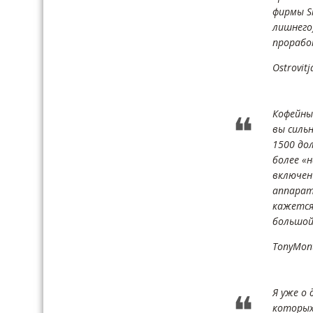
фирмы Si
лишнего
прорабо
Ostrovitj
Кофейны
вы силь
1500 до
более «н
включен
аппарат
кажется
большой
TonyMon
Я уже о 
которых