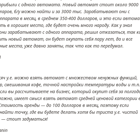
прибыли с одного автомата. Новый автомат стоит около 9000
ларов, б/у можно найти и за 3000 тыс. Зарабатывают они с
аппарата в месяц, в среднем 350-400 долларов, и это если автом
ь в хорошее место, где будет очень много народу. Как у знал
 они зарабатывают с одного аппарата, решил отказаться, так к
ить новый автомат, он будет окупать себя пару лет, да и все
ные места, уже давно заняты, так что как то передумал.
3
сяч у.е. можно взять автомат с множеством ненужных функций,
р, смешивания кофе, точной настройки температуры воды и т.п
сли вы рассчитываете на бизнес, который окупит себя за полгод
зможно, имеет смысл взять автомат средней ценовой категории 
 Стоимость аренды — до 100 долларов в месяц, поэтому если
 найти точку, где вы будете делать хотя бы триста у.е. чистой
 — стоит задуматься!
anin