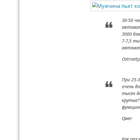
30-50 ч
автомат
3000 ба
7-7,5 т
автомат
Ostrovitj
При 25-
очень д
тысяч д
крутые?
функцио
Qwer
Как раз