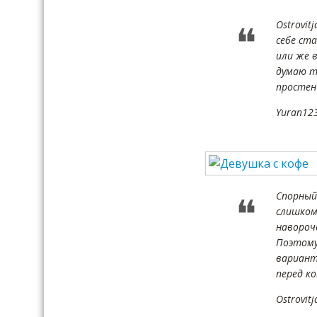
Ostrovit
себе ст
или же 
думаю т
простен
Yuran12
Спорный 
слишком
навороч
Поэтому
вариант
перед к
Ostrovitj