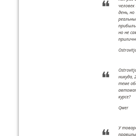
человек
день, но
реальны
прибыль
но не с
приличн
Ostrovitj
Ostrovit
никуда, 
теме об
автомат
курсе?
Qwer
У товар
правиль