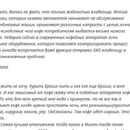
janin, далеко не факт, что только жадностью владельца. Многие
ики, которых хозяева автоматов нанимают на обслуживание
ендинговых машин, применяют различные хитрости с целью личн
 вследствие чего кофе потребителям выдается весьма низкого
а. Недаром сейчас в современных кофейных аппаратах есть
ьное оборудование, которое позволяет контролировать процесс
и (иногда встречается даже функция отправки SMS владельцу, в
озникновения проблем).
tana
 жить не хочу. Курить бросил пить и кое кое еще бросил, а вот
т. И как зависимый от кофе скажу что в подобных аппаратах коф
 То что для него крепкий мне вода с привкусом. Но не все как я.
пьют кофе когда нужно простоять ночь, это реанимации(прости
м), хирургия, казино, упр. ГАИ,вокзалы. Там кофе идёт хорошо. Это
то.
. Самая лучшая итальянская. Когда попал в Милан тогда понял