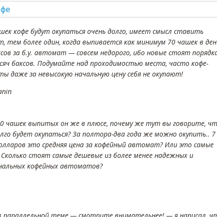
ашек кофе будут окупаться очень долго, имеет смысл ставить
, тем более один, когда выпивается как минимум 70 чашек в ден
ксов за б.у. автомат — совсем недорого, ибо новые стоят порядк
ысяч баксов. Подумайте над проходимостью места, часто кофе-
ы даже за невысокую начальную цену себя не окупают!
anin
30 чашек выпитых он же в плюсе, почему же тут вы говорите, ч
олго будет окупаться? За полтора-два года же можно окупить.. 7
олларов это средняя цена за кофейный автомат? Или это самые
 Сколько стоят самые дешевые из более менее надежных и
нальных кофейных автоматов?
 в параллельной теме — смотрите внимательнее! — я написал, ч