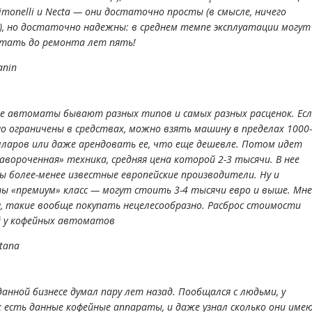
monelli и Necta — они достаточно просты (в смысле, ничего
), но достаточно надежны: в среднем темпе эксплуатации могут
тать до ремонта лет пять!
anin
е автоматы бывают разных типов и самых разных расценок. Ес
но ограничены в средствах, можно взять машину в пределах 1000-
лларов или даже арендовать ее, что еще дешевле. Потом идет
авороченная» техника, средняя цена которой 2-3 тысячи. В нее
ы более-менее известные европейские производители. Ну и
ы «премиум» класс — могут стоить 3-4 тысячи евро и выше. Мне
, такие вообще покупать нецелесообразно. Расброс стоимости
 у кофейных автоматов
tana
данной бизнесе думал пару лет назад. Пообщался с людьми, у
 есть данные кофейные аппараты, и даже узнал сколько они име