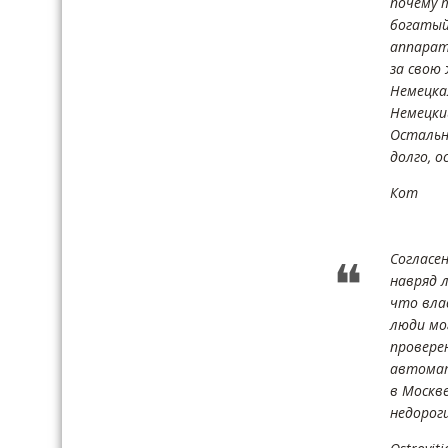
почему 
богатый
аппарат 
за свою 
Немецка
Немецки
Остальн
долго, о
Кот
Cогласе
навряд 
что вла
люди мо
проверен
автомат
в Москве
недорог