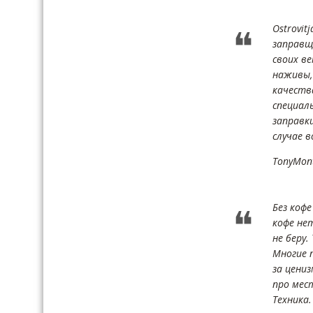
Ostrovit
заправщ
своих в
наживы,
качеств
специал
заправк
случае в
TonyMon
Без кофе
кофе не
не беру.
Многие 
за цениз
про мес
Техника