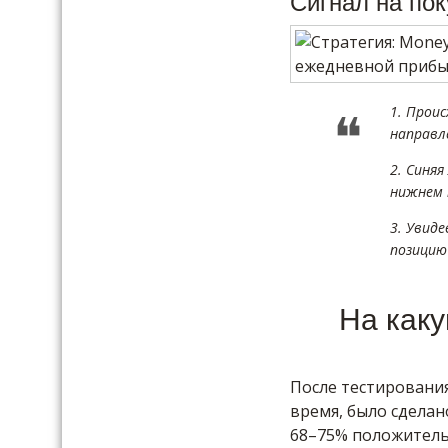
Сигнал на пок
1. Прои
направле
2. Синяя
нижнем 
3. Увид
позицию 
На как
После тестирования
время, было сделан
68–75% положитель