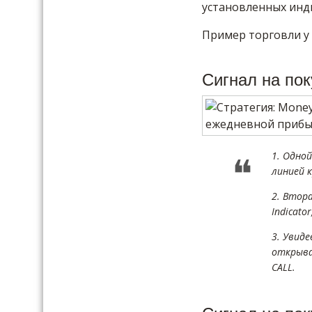
установленных инд
Пример торговли у
Сигнал на пок
1. Одной
линией к
2. Втора
Indicato
3. Увид
открыва
CALL.