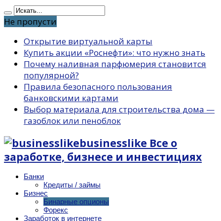
Не пропусти
Открытие виртуальной карты
Купить акции «Роснефти»: что нужно знать
Почему наливная парфюмерия становится
популярной?
Правила безопасного пользования
банковскими картами
Выбор материала для строительства дома —
газоблок или пеноблок
businesslike Все о
заработке, бизнесе и инвестициях
Банки
Кредиты / займы
Бизнес
Бинарные опционы
Форекс
Заработок в интернете