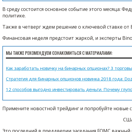
В среду состоится основное событие этого месяца: Ф
политике.
Также в четверг ждем решение о ключевой ставке от 
Финансовая неделя предстоит жаркой, и эксперты Bino
МЫ ТАКЖЕ РЕКОМЕНДУЕМ ОЗНАКОМИТЬСЯ С МАТЕРИАЛАМИ:
Как заработать новичку на бинарных опционах? 3 торговы
Стратегия для бинарных опционов новинка 2018 года: Doz
12 способов выгодно инвестировать деньги. Почему глуп
Примените новостной трейдинг и попробуйте новые с
США
Это последний в преддверии заседания FOMC важный 