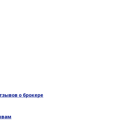
тзывов о брокере
ывам