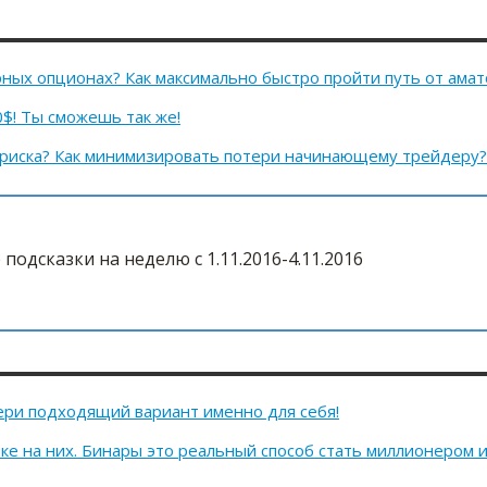
рных опционах? Как максимально быстро пройти путь от ама
0$! Ты сможешь так же!
 риска? Как минимизировать потери начинающему трейдеру?
одсказки на неделю с 1.11.2016-4.11.2016
ри подходящий вариант именно для себя!
е на них. Бинары это реальный способ стать миллионером 