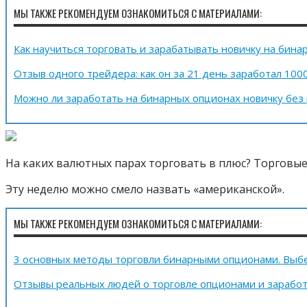
МЫ ТАКЖЕ РЕКОМЕНДУЕМ ОЗНАКОМИТЬСЯ С МАТЕРИАЛАМИ:
Как научиться торговать и зарабатывать новичку на бина
Отзыв одного трейдера: как он за 21 день заработал 100
Можно ли заработать на бинарных опционах новичку без
На каких валютных парах торговать в плюс? Торговые п
Эту неделю можно смело назвать «американской».
МЫ ТАКЖЕ РЕКОМЕНДУЕМ ОЗНАКОМИТЬСЯ С МАТЕРИАЛАМИ:
3 основных методы торговли бинарными опционами. Выбе
Отзывы реальных людей о торговле опционами и заработк