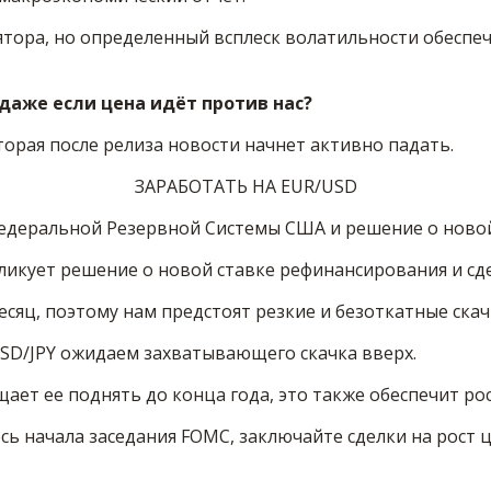
тора, но определенный всплеск волатильности обеспеч
 даже если цена идёт против нас?
орая после релиза новости начнет активно падать.
ЗАРАБОТАТЬ НА EUR/USD
едеральной Резервной Системы США и решение о ново
ликует решение о новой ставке рефинансирования и сд
сяц, поэтому нам предстоят резкие и безоткатные скач
 USD/JPY ожидаем захватывающего скачка вверх.
щает ее поднять до конца года, это также обеспечит ро
сь начала заседания FOMC, заключайте сделки на рост