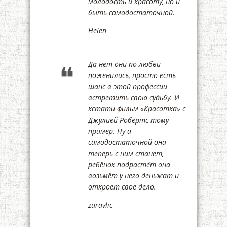
молодость и красоту, но и
быть самодостаточной.
Helen
Да нет они по любви
поженились, просто есть
шанс в этой профессии
встретить свою судьбу. И
кстати фильм «Красотка» с
Джулией Робертс тому
пример. Ну а
самодостаточной она
теперь с ним станет,
ребёнок подрастёт она
возьмёт у него деньжат и
откроет свое дело.
zuravlic