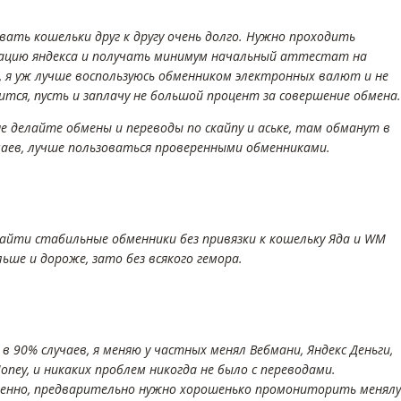
вать кошельки друг к другу очень долго. Нужно проходить
ацию яндекса и получать минимум начальный аттестат на
, я уж лучше воспользуюсь обменником электронных валют и не
ится, пусть и заплачу не большой процент за совершение обмена.
не делайте обмены и переводы по скайпу и аське, там обманут в
чаев, лучше пользоваться проверенными обменниками.
айти стабильные обменники без привязки к кошельку Яда и WM
ьше и дороже, зато без всякого гемора.
 в 90% случаев, я меняю у частных менял Вебмани, Яндекс Деньги,
Money, и никаких проблем никогда не было с переводами.
енно, предварительно нужно хорошенько промониторить менялу