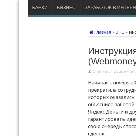
БАНКИ
БИЗНЕС
ЗАРАБОТОК В ИНТЕР
Главная
»
ЭПС
»
Инс
Инструкция
(Webmoney
Опубликовал:
Дмитрий Коль
Начиная с ноября 
прекратила сотрудн
которых оказались 
объяснило заботой 
Яндекс Деньги и др
гарантировать иде
свою очередь спос
сделок.