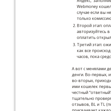
Яндекс, заполнив
Webmoney кошеле
случае если вы н
только комиссию
Второй этап: опл
авторизуйтесь в
оплатить открыл
Третий этап: ожи
как все происхо
часов, пока средс
А вот с менялами д
денги. Во-первых, и
во-вторых, приходи
ими кошелек первым
честный “ответный”
тщательно проверя
отзывов, BL и TL (
присваивает каждом