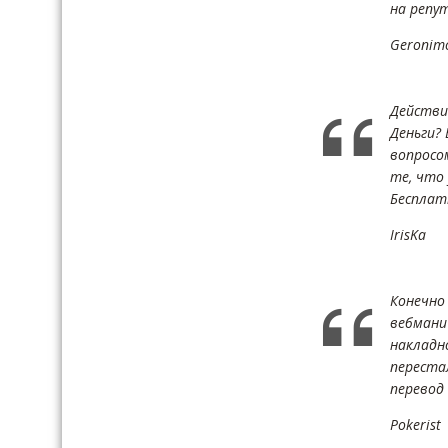
на репу
Geronim
Действи
Деньги? 
вопросом
те, что
Бесплатн
IrisKa
Конечно
вебмани
накладн
перестал
перевод
Pokerist