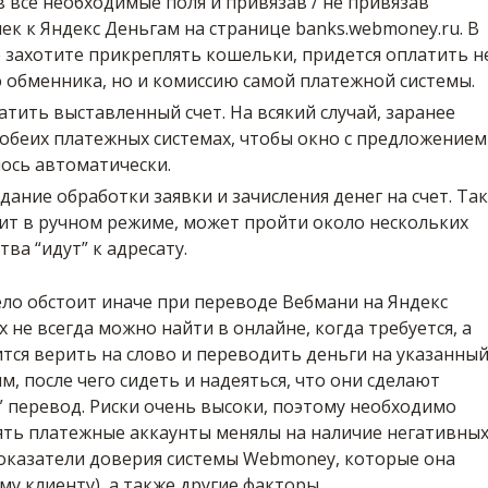
 все необходимые поля и привязав / не привязав
к к Яндекс Деньгам на странице banks.webmoney.ru. В
е захотите прикреплять кошельки, придется оплатить н
 обменника, но и комиссию самой платежной системы.
атить выставленный счет. На всякий случай, заранее
 обеих платежных системах, чтобы окно с предложением
ось автоматически.
дание обработки заявки и зачисления денег на счет. Так
дит в ручном режиме, может пройти около нескольких
тва “идут” к адресату.
ело обстоит иначе при переводе Вебмани на Яндекс
х не всегда можно найти в онлайне, когда требуется, а
тся верить на слово и переводить деньги на указанны
, после чего сидеть и надеяться, что они сделают
 перевод. Риски очень высоки, поэтому необходимо
ть платежные аккаунты менялы на наличие негативны
показатели доверия системы Webmoney, которые она
у клиенту), а также другие факторы.