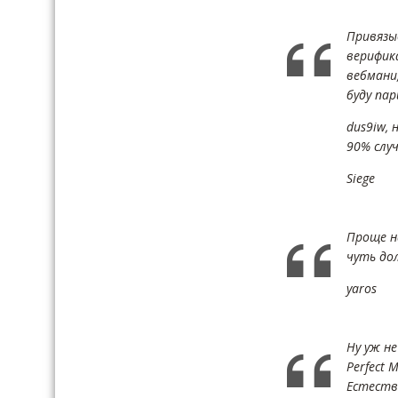
Привязы
верифик
вебмани
буду пар
dus9iw, 
90% слу
Siege
Проще н
чуть дол
yaros
Ну уж не
Perfect 
Естеств