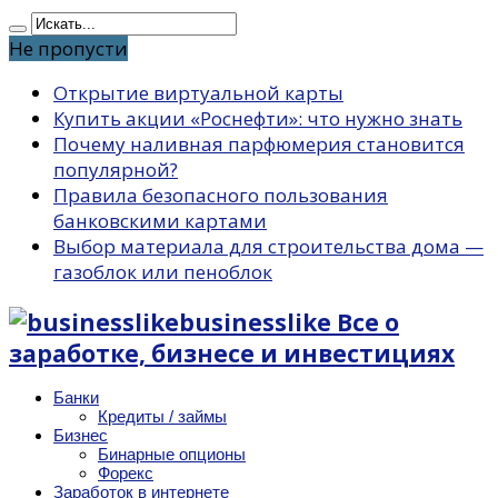
Не пропусти
Открытие виртуальной карты
Купить акции «Роснефти»: что нужно знать
Почему наливная парфюмерия становится
популярной?
Правила безопасного пользования
банковскими картами
Выбор материала для строительства дома —
газоблок или пеноблок
businesslike Все о
заработке, бизнесе и инвестициях
Банки
Кредиты / займы
Бизнес
Бинарные опционы
Форекс
Заработок в интернете