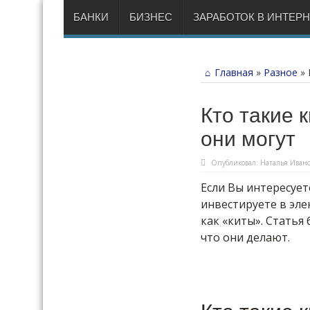
БАНКИ
БИЗНЕС
ЗАРАБОТОК В ИНТЕР
Главная
»
Разное
»
Кто такие 
они могут
Опубликовал:
Наталья Ивано
Если Вы интересуе
инвестируете в эле
как «киты». Статья
что они делают.