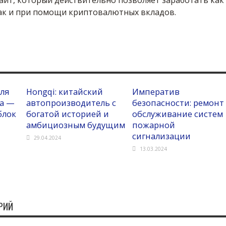
айт, который действительно позволяет заработать как
так и при помощи криптовалютных вкладов.
для
Hongqi: китайский
Императив
ма —
автопроизводитель с
безопасности: ремонт
блок
богатой историей и
обслуживание систем
амбициозным будущим
пожарной
сигнализации
29.04.2024
13.03.2024
РИЙ