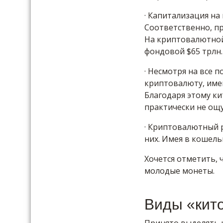
· Капитализация н
Соответственно, пр
На криптовалютной 
фондовой $65 трлн.
· Несмотря на все 
криптовалюту, имен
Благодаря этому к
практически не ощу
· Криптовалютный 
них. Имея в кошель
Хочется отметить,
молодые монеты.
Виды «кит