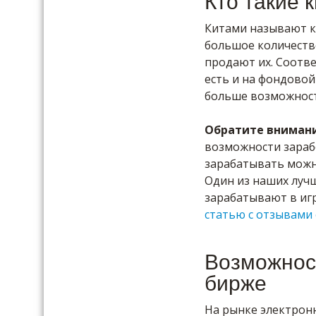
Кто такие 
Китами называют к
большое количество
продают их. Соотв
есть и на фондовой
больше возможност
Обратите вниман
возможности зараб
зарабатывать можн
Один из наших лучш
зарабатывают в иг
статью с отзывами 
Возможнос
бирже
На рынке электрон