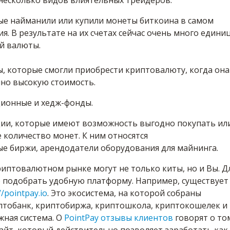
несколько видов влиятельных трейдеров:
рые найманили или купили монеты биткоина в самом
ия. В результате на их счетах сейчас очень много едини
й валюты.
ы, которые смогли приобрести криптовалюту, когда она
чно высокую стоимость.
ционные и хедж-фонды.
ции, которые имеют возможность выгодно покупать ил
количество монет. К ним относятся
е биржи, арендодатели оборудования для майнинга.
иптовалютном рынке могут не только киты, но и Вы. Д
о подобрать удобную платформу. Например, существует
//pointpay.io
. Это экосистема, на которой собраны
тобанк, криптобиржа, криптошкола, криптокошелек и
жная система. О
PointPay отзывы клиентов
говорят о то