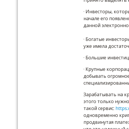
Принято выделять 
· Инвесторы, кото
начале его появлен
данной электронно
· Богатые инвестор
уже имела достато
· Большие инвести
· Крупные корпора
добывать огромное 
специализированны
Зарабатывать на кр
этого только нужн
такой сервис:
https:
одновременно крип
продвинутая плате