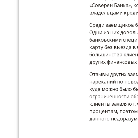
«Соверен Банка», 
владельцами креди
Среди заемщиков б
Одни из них довол
банковскими специ
карту без выезда в
большинства клиен
других финансовых 
Отзывы других заем
нареканий по повод
куда можно было б
ограниченности об
клиенты заявляют, 
процентам, поэтом
данного недоразум