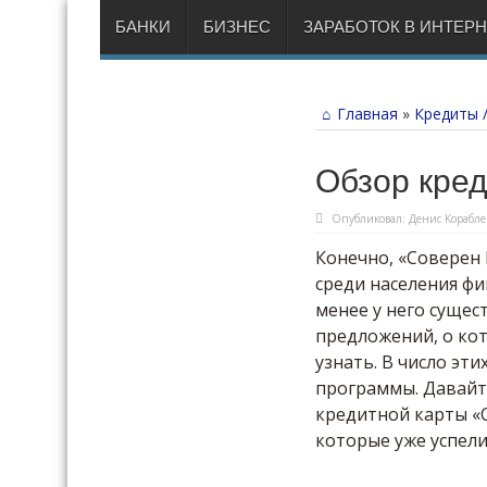
БАНКИ
БИЗНЕС
ЗАРАБОТОК В ИНТЕР
Главная
»
Кредиты 
Обзор кре
Опубликовал:
Денис Корабле
Конечно, «Соверен 
среди населения ф
менее у него сущес
предложений, о ко
узнать. В число эт
программы. Давайт
кредитной карты «С
которые уже успели