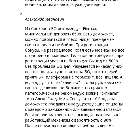
новичка, коим я являюсь уже две недели.
Александр Иванович
Из брокеров БО рекомендую Finmax.
Минимальный депозит- 650р. Есть демо-счет,
можно повозиться в "песочнице" прежде чем
сливать реальное бабло. При регистрации -
бонусы, не разводилово, хотя есть нюансы, но все
оговорено в правилах. Телефон не требуется, при
регистрации указал набор цифр. Вывод от 500р
без проблем за 2-3 дня. Разумеется никакая у них
не торговля, а тупо ставки на БО, но интерфейс
приятный, платформа не тормозит, все ништяк. А
если вдруг что-то "зависло" - то на рублевый счет
капают денюжки, не большие, но приятно.
Категорически не рекомендую всякие "сигналы"
типа Алекс Голд, МетаСенсус и т.п. У Голда на
демо-счете продаются несуществующие опционы
с заведомо заниженной или завышенной ставкой.
Если не присматриваться, выглядит как реально
работающий механизм с вероятностью 80%.
После перехода на реальные рубли - слив. На