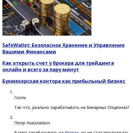
SafeWallet: Безопасное Хранение и Управление
Вашими Финансами
Как открыть счет у брокера для трейдинга
онлайн и всего за пару минут
Букмекерская контора как прибыльный бизнес
Гость
Так что, реально зарабатывать на Бинарных Опционах?
Петр Николаевич
Я смог зарабатывать на
Finmax
, но не стал продолжать,