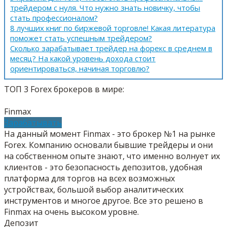
трейдером с нуля. Что нужно знать новичку, чтобы
стать профессионалом?
8 лучших книг по биржевой торговле! Какая литература
поможет стать успешным трейдером?
Сколько зарабатывает трейдер на форекс в среднем в
месяц? На какой уровень дохода стоит
ориентироваться, начиная торговлю?
ТОП 3 Forex брокеров в мире:
Finmax
Зарабатывать
На данный момент Finmax - это брокер №1 на рынке
Forex. Компанию основали бывшие трейдеры и они
на собственном опыте знают, что именно волнует их
клиентов - это безопасность депозитов, удобная
платформа для торгов на всех возможных
устройствах, большой выбор аналитических
инструментов и многое другое. Все это решено в
Finmax на очень высоком уровне.
Депозит