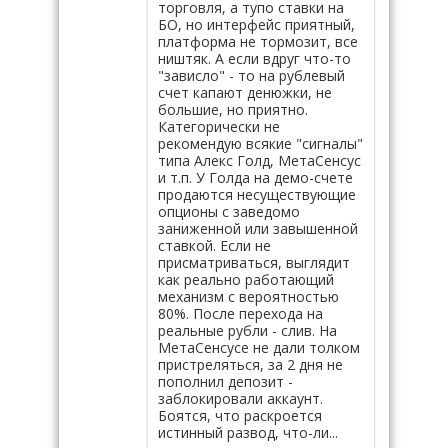
торговля, а тупо ставки на
БО, но интерфейс приятный,
платформа не тормозит, все
ништяк. А если вдруг что-то
"зависло" - то на рублевый
счет капают денюжки, не
большие, но приятно.
Категорически не
рекомендую всякие "сигналы"
типа Алекс Голд, МетаСенсус
и т.п. У Голда на демо-счете
продаются несуществующие
опционы с заведомо
заниженной или завышенной
ставкой. Если не
присматриваться, выглядит
как реально работающий
механизм с вероятностью
80%. После перехода на
реальные рубли - слив. На
МетаСенсусе не дали толком
пристреляться, за 2 дня не
пополнил депозит -
заблокировали аккаунт.
Боятся, что раскроется
истинный развод, что-ли...