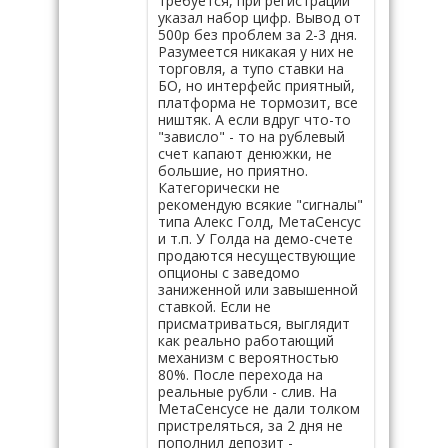
требуется, при регистрации
указал набор цифр. Вывод от
500р без проблем за 2-3 дня.
Разумеется никакая у них не
торговля, а тупо ставки на
БО, но интерфейс приятный,
платформа не тормозит, все
ништяк. А если вдруг что-то
"зависло" - то на рублевый
счет капают денюжки, не
большие, но приятно.
Категорически не
рекомендую всякие "сигналы"
типа Алекс Голд, МетаСенсус
и т.п. У Голда на демо-счете
продаются несуществующие
опционы с заведомо
заниженной или завышенной
ставкой. Если не
присматриваться, выглядит
как реально работающий
механизм с вероятностью
80%. После перехода на
реальные рубли - слив. На
МетаСенсусе не дали толком
пристреляться, за 2 дня не
пополнил депозит -