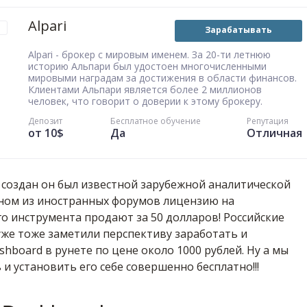
Alpari
Зарабатывать
Alpari - брокер с мировым именем. За 20-ти летнюю
историю Альпари был удостоен многочисленными
мировыми наградам за достижения в области финансов.
Клиентами Альпари является более 2 миллионов
человек, что говорит о доверии к этому брокеру.
Депозит
Бесплатное обучение
Репутация
от 10$
Да
Отличная
 создан он был известной зарубежной аналитической
дном из иностранных форумов лицензию на
о инструмента продают за 50 долларов! Российские
же тоже заметили перспективу заработать и
hboard в рунете по цене около 1000 рублей. Ну а мы
 и установить его себе совершенно бесплатно!!!