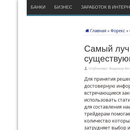
БАНКИ
БИЗНЕС
ЗАРАБОТОК В ИНТЕР
Главная
»
Форекс
»
Самый луч
существую
Опубликовал:
Владимир Вин
Для принятия реше
достоверную инфор
встречающиеся зак
использовать стат
для составления на
трейдерам помогае
количество которых
затрудняет выбор и