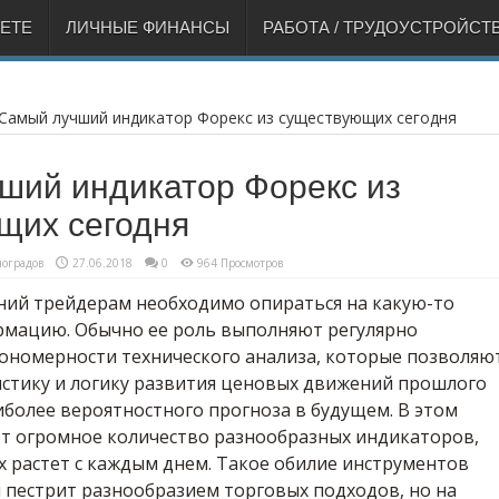
НЕТЕ
ЛИЧНЫЕ ФИНАНСЫ
РАБОТА / ТРУДОУСТРОЙСТ
Самый лучший индикатор Форекс из существующих сегодня
ший индикатор Форекс из
щих сегодня
оградов
27.06.2018
0
964 Просмотров
ний трейдерам необходимо опираться на какую-то
мацию. Обычно ее роль выполняют регулярно
ономерности технического анализа, которые позволяю
истику и логику развития ценовых движений прошлого
иболее вероятностного прогноза в будущем. В этом
т огромное количество разнообразных индикаторов,
 растет с каждым днем. Такое обилие инструментов
 пестрит разнообразием торговых подходов, но на