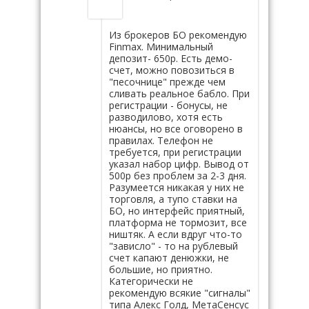
Из брокеров БО рекомендую
Finmax. Минимальный
депозит- 650р. Есть демо-
счет, можно повозиться в
"песочнице" прежде чем
сливать реальное бабло. При
регистрации - бонусы, не
разводилово, хотя есть
нюансы, но все оговорено в
правилах. Телефон не
требуется, при регистрации
указал набор цифр. Вывод от
500р без проблем за 2-3 дня.
Разумеется никакая у них не
торговля, а тупо ставки на
БО, но интерфейс приятный,
платформа не тормозит, все
ништяк. А если вдруг что-то
"зависло" - то на рублевый
счет капают денюжки, не
большие, но приятно.
Категорически не
рекомендую всякие "сигналы"
типа Алекс Голд, МетаСенсус