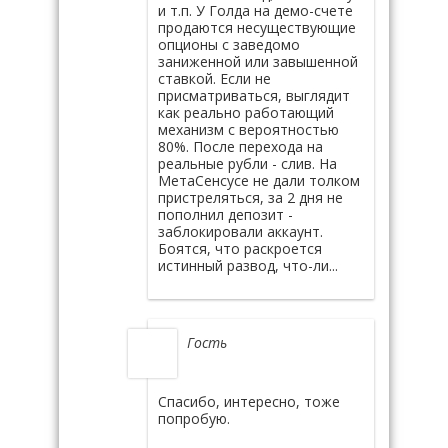
и т.п. У Голда на демо-счете
продаются несуществующие
опционы с заведомо
заниженной или завышенной
ставкой. Если не
присматриваться, выглядит
как реально работающий
механизм с вероятностью
80%. После перехода на
реальные рубли - слив. На
МетаСенсусе не дали толком
пристреляться, за 2 дня не
пополнил депозит -
заблокировали аккаунт.
Боятся, что раскроется
истинный развод, что-ли...
Гость
Спасибо, интересно, тоже
попробую.