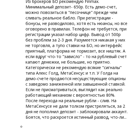
Из брокеров БО рекомендую Finmax.
Минимальный депозит- 650р. Есть демо-счет,
можно повозиться в "песочнице" прежде чем
сливать реальное бабло. При регистрации -
бонусы, не разводилово, хотя есть нюансы, но все
оговорено в правилах. Телефон не требуется, при
регистрации указал набор цифр. Вывод от 500р
без проблем за 2-3 дня. Разумеется никакая у них
не торговля, а тупо ставки на БО, но интерфейс
приятный, платформа не тормозит, все ништяк. А
если вдруг что-то "зависло" - то на рублевый счет
капают денюжки, не большие, но приятно.
Категорически не рекомендую всякие "сигналы"
типа Алекс Голд, МетаСенсус и т.п. У Голда на
демо-счете продаются несуществующие опционы
с заведомо заниженной или завышенной ставкой.
Если не присматриваться, выглядит как реально
работающий механизм с вероятностью 80%.
После перехода на реальные рубли - слив. На
МетаСенсусе не дали толком пристреляться, за 2
дня не пополнил депозит - заблокировали аккаунт.
Боятся, что раскроется истинный развод, что-ли...