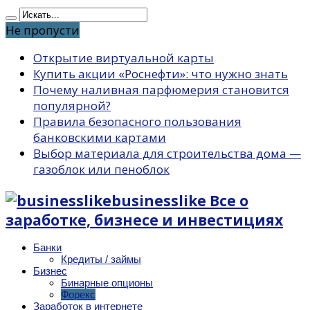
Не пропусти
Открытие виртуальной карты
Купить акции «Роснефти»: что нужно знать
Почему наливная парфюмерия становится
популярной?
Правила безопасного пользования
банковскими картами
Выбор материала для строительства дома —
газоблок или пеноблок
businesslike Все о
заработке, бизнесе и инвестициях
Банки
Кредиты / займы
Бизнес
Бинарные опционы
Форекс
Заработок в интернете