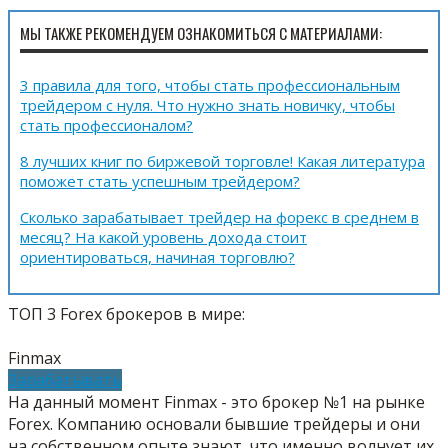
МЫ ТАКЖЕ РЕКОМЕНДУЕМ ОЗНАКОМИТЬСЯ С МАТЕРИАЛАМИ:
3 правила для того, чтобы стать профессиональным
трейдером с нуля. Что нужно знать новичку, чтобы
стать профессионалом?
8 лучших книг по биржевой торговле! Какая литература
поможет стать успешным трейдером?
Сколько зарабатывает трейдер на форекс в среднем в
месяц? На какой уровень дохода стоит
ориентироваться, начиная торговлю?
ТОП 3 Forex брокеров в мире:
Finmax
Зарабатывать
На данный момент Finmax - это брокер №1 на рынке
Forex. Компанию основали бывшие трейдеры и они
на собственном опыте знают, что именно волнует их