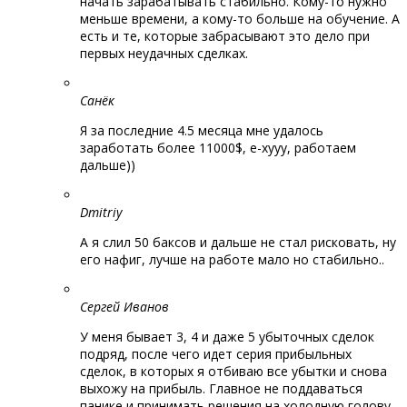
начать зарабатывать стабильно. Кому-то нужно
меньше времени, а кому-то больше на обучение. А
есть и те, которые забрасывают это дело при
первых неудачных сделках.
Санёк
Я за последние 4.5 месяца мне удалось
заработать более 11000$, е-хууу, работаем
дальше))
Dmitriy
А я слил 50 баксов и дальше не стал рисковать, ну
его нафиг, лучше на работе мало но стабильно..
Сергей Иванов
У меня бывает 3, 4 и даже 5 убыточных сделок
подряд, после чего идет серия прибыльных
сделок, в которых я отбиваю все убытки и снова
выхожу на прибыль. Главное не поддаваться
панике и принимать решения на холодную голову.