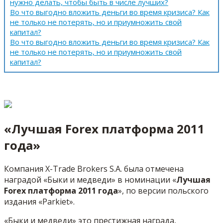
нужно делать, чтобы быть в числе лучших?
Во что выгодно вложить деньги во время кризиса? Как
не только не потерять, но и приумножить свой
капитал?
Во что выгодно вложить деньги во время кризиса? Как
не только не потерять, но и приумножить свой
капитал?
«Лучшая Forex платформа 2011
года»
Компания X-Trade Brokers S.A. была отмечена
наградой «Быки и медведи» в номинации «
Лучшая
Forex платформа 2011 года
», по версии польского
издания «Parkiet».
«Быки и медведи» это престижная награда,