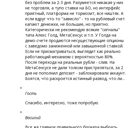
без проблем за 2-3 дня. Разумеется никакая у них
не торговля, а тупо ставки на БО, но интерфейс
приятный, платформа не тормозит, все ништяк. А
если вдруг что-то "зависло" - то на рублевый счет
капают денюжки, не большие, но приятно.
Категорически не рекомендую всякие "сигналы"
типа Алекс Голд, МетаСенсус и т.п. У Голда на
демо-счете продаются несуществующие опционы
с заведомо заниженной или завышенной ставкой.
Если не присматриваться, выглядит как реально
работающий механизм с вероятностью 80%.
После перехода на реальные рубли - слив. На
МетаСенсусе не дали толком пристреляться, за 2
дня не пополнил депозит - заблокировали аккаунт.
Боятся, что раскроется истинный развод, что-ли...
Гость
Спасибо, интересно, тоже попробую.
Василий
Все же главное правильного брокера выбрать,