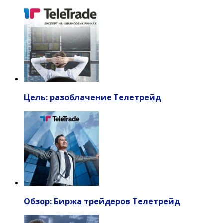
Цель: разоблачение Телетрейд
Обзор: Биржа трейдеров Телетрейд