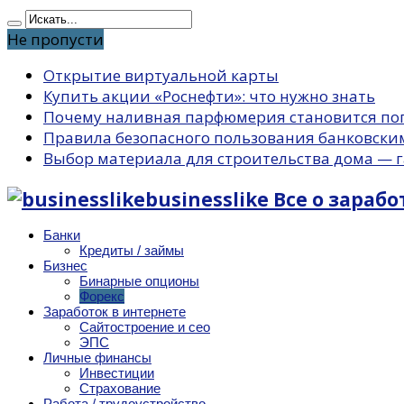
Не пропусти
Открытие виртуальной карты
Купить акции «Роснефти»: что нужно знать
Почему наливная парфюмерия становится по
Правила безопасного пользования банковски
Выбор материала для строительства дома — г
businesslike Все о зараб
Банки
Кредиты / займы
Бизнес
Бинарные опционы
Форекс
Заработок в интернете
Сайтостроение и сео
ЭПС
Личные финансы
Инвестиции
Страхование
Работа / трудоустройство