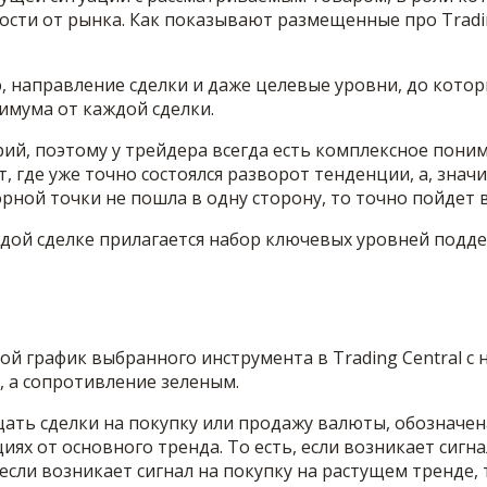
ости от рынка. Как показывают размещенные про Tradi
ию, направление сделки и даже целевые уровни, до кот
имума от каждой сделки.
й, поэтому у трейдера всегда есть комплексное понима
 где уже точно состоялся разворот тенденции, а, знач
рной точки не пошла в одну сторону, то точно пойдет в
ждой сделке прилагается набор ключевых уровней подд
й график выбранного инструмента в Trading Central с
 а сопротивление зеленым.
ать сделки на покупку или продажу валюты, обозначена
иях от основного тренда. То есть, если возникает сигн
если возникает сигнал на покупку на растущем тренде, т