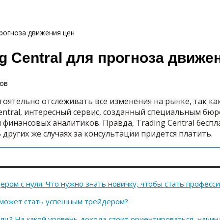
прогноза движения цен
g Central для прогноза движе
ов
оятельно отслеживать все изменения на рынке, так как
Central, интересный сервис, созданный специальным бю
финансовых аналитиков. Правда, Trading Central бесп
В других же случаях за консультации придется платить.
ером с нуля. Что нужно знать новичку, чтобы стать професс
поможет стать успешным трейдером?
сяц? На какой уровень дохода стоит ориентироваться, начин