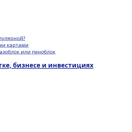
пулярной?
ми картами
азоблок или пеноблок
отке, бизнесе и инвестициях