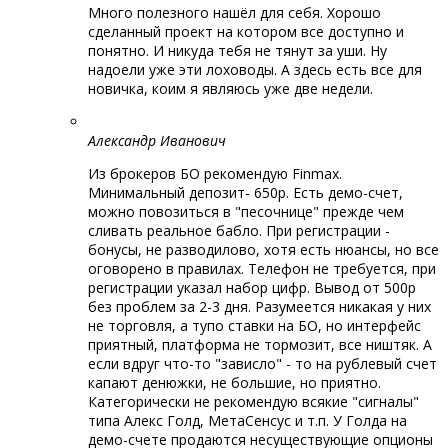
Много полезного нашёл для себя. Хорошо
сделанный проект на котором все доступно и
понятно. И никуда тебя не тянут за уши. Ну
надоели уже эти лоховоды. А здесь есть все для
новичка, коим я являюсь уже две недели.
Александр Иванович
Из брокеров БО рекомендую Finmax.
Минимальный депозит- 650р. Есть демо-счет,
можно повозиться в "песочнице" прежде чем
сливать реальное бабло. При регистрации -
бонусы, не разводилово, хотя есть нюансы, но все
оговорено в правилах. Телефон не требуется, при
регистрации указал набор цифр. Вывод от 500р
без проблем за 2-3 дня. Разумеется никакая у них
не торговля, а тупо ставки на БО, но интерфейс
приятный, платформа не тормозит, все ништяк. А
если вдруг что-то "зависло" - то на рублевый счет
капают денюжки, не большие, но приятно.
Категорически не рекомендую всякие "сигналы"
типа Алекс Голд, МетаСенсус и т.п. У Голда на
демо-счете продаются несуществующие опционы