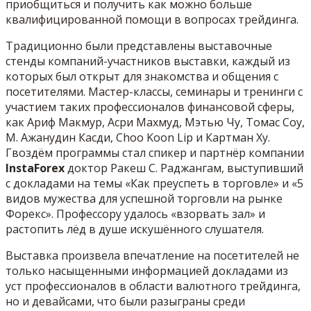
приобщиться и получить как можно больше
квалифицированной помощи в вопросах трейдинга.
Традиционно были представлены выставочные
стенды компаний-участников выставки, каждый из
которых был открыт для знакомства и общения с
посетителями. Мастер-классы, семинары и тренинги с
участием таких профессионалов финансовой сферы,
как Ариф Макмур, Асри Махмуд, Мэтью Чу, Томас Соу,
М. Ажанудин Касди, Choo Koon Lip и Картман Ху.
Гвоздём программы стал спикер и партнёр компании
InstaForex
доктор Ракеш С. Раджангам, выступивший
с докладами на темы «Как преуспеть в торговле» и «5
видов мужества для успешной торговли на рынке
Форекс». Профессору удалось «взорвать зал» и
растопить лёд в душе искушённого слушателя.
Выставка произвела впечатление на посетителей не
только насыщенными информацией докладами из
уст профессионалов в области валютного трейдинга,
но и девайсами, что были разыграны среди