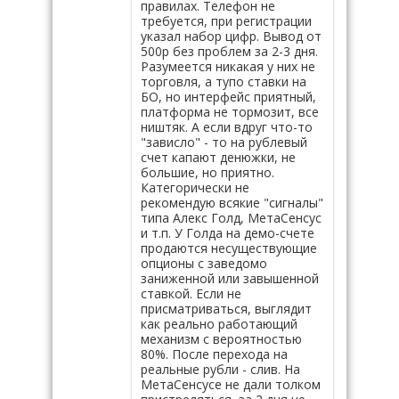
правилах. Телефон не
требуется, при регистрации
указал набор цифр. Вывод от
500р без проблем за 2-3 дня.
Разумеется никакая у них не
торговля, а тупо ставки на
БО, но интерфейс приятный,
платформа не тормозит, все
ништяк. А если вдруг что-то
"зависло" - то на рублевый
счет капают денюжки, не
большие, но приятно.
Категорически не
рекомендую всякие "сигналы"
типа Алекс Голд, МетаСенсус
и т.п. У Голда на демо-счете
продаются несуществующие
опционы с заведомо
заниженной или завышенной
ставкой. Если не
присматриваться, выглядит
как реально работающий
механизм с вероятностью
80%. После перехода на
реальные рубли - слив. На
МетаСенсусе не дали толком