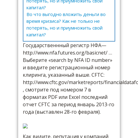
потерять, но и приумножить свой
капитал?
Во что выгодно вложить деньги во
время кризиса? Как не только не
потерять, но и приумножить свой
капитал?
Государственнный регистр НФА—
http://www.nfa.futures.org/basicnet/ …
Выберите «search by NFA ID number»
и введите регистрационный номер
клиринга, указанный выше. CFTC:
http://www.cftc.gov/marketreports/financialdataf
, смотрите под номером 7 в
форматах PDF или Excel последний
отчет CFTC за период январь 2013-го
года (выставлен 28-го февраля).
Как видите, репутация у компаний