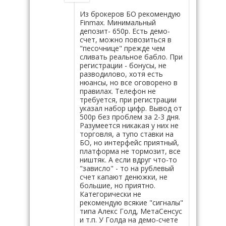
Из брокеров БО рекомендую
Finmax. Минимальный
депозит- 650р. Есть демо-
счет, можно повозиться в
"песочнице" прежде чем
сливать реальное бабло. При
регистрации - бонусы, не
разводилово, хотя есть
нюансы, но все оговорено в
правилах. Телефон не
требуется, при регистрации
указал набор цифр. Вывод от
500р без проблем за 2-3 дня.
Разумеется никакая у них не
торговля, а тупо ставки на
БО, но интерфейс приятный,
платформа не тормозит, все
ништяк. А если вдруг что-то
"зависло" - то на рублевый
счет капают денюжки, не
большие, но приятно.
Категорически не
рекомендую всякие "сигналы"
типа Алекс Голд, МетаСенсус
и т.п. У Голда на демо-счете