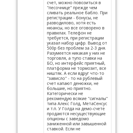
счет, можно повозиться в
"песочнице" прежде чем
сливать реальное бабло. При
регистрации - бонусы, не
разводилово, хотя есть
нюансы, но все оговорено в
правилах. Телефон не
требуется, при регистрации
указал набор цифр. Вывод от
500р без проблем за 2-3 дня.
Разумеется никакая у них не
торговля, а тупо ставки на
БО, но интерфейс приятный,
платформа не тормозит, все
ништяк. А если вдруг что-то
"зависло" - то на рублевый
счет капают денюжки, не
большие, но приятно.
Категорически не
рекомендую всякие "сигналы"
типа Алекс Голд, МетаСенсус
и т.п. У Голда на демо-счете
продаются несуществующие
опционы с заведомо
заниженной или завышенной
ставкой. Если не