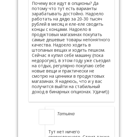
Почему все идут в опционы? Да
потому что тут есть варианты
зарабатывать достойно. Надоело
работать на дядю за 20-30 тысяч
рублей в месяц и еле-еле сводить
концы с концами. Надоело в
продуктовых магазинах покупать
самые дешевые товары непонятного
качества. Надоело ходить в
штопаных вещах и ходить пешком.
Сейчас я купил себе машину (пока
недорогую), в этом году уже съездил
на отдых, регулярно покупаю себе
новые вещи и практически не
смотрю на ценники в продуктовых
магазинах. Я надеюсь, что и у вас
получится выйти на стабильный
доход в бинарных опционах. Удачи!))
Татьяна
Тут нет ничего
сверхсложного. Стоит также