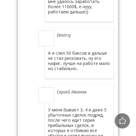
мне удалось заработать
более 11000$, е-хууу,
работаем дальше))
Dmitriy
А я слил 50 баксов и дальше
не стал рисковать, ну его
нафиг, лучше на работе мало
но стабильно..
Сергей Иванов
У меня бывает 3, 4 и даже 5
убыточных сделок подряд,
после чего идет серия
прибыльных сделок, в
которых я отбиваю все
убытки и снова выхожу на