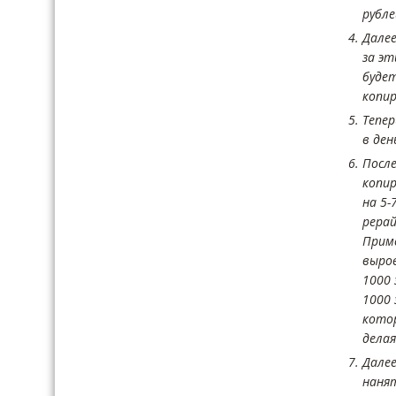
рубле
Дале
за эт
будет
копи
Тепер
в ден
Посл
копи
на 5-
рерай
Приме
выров
1000 
1000 
котор
делая
Далее
наня