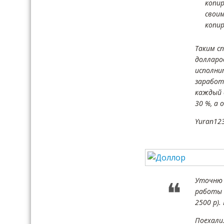
копи
своим
копир
Таким с
долларо
исполни
заработа
каждый 
30 %, а
Yuran12
Уточню в
работы 
2500 р).
Поехали