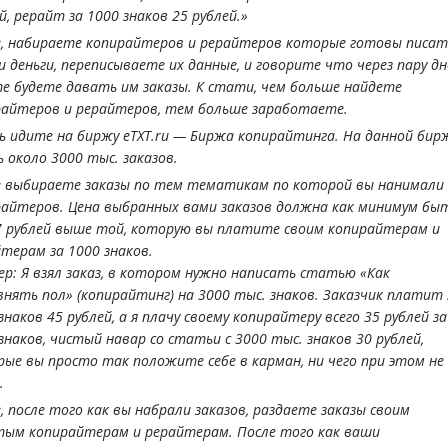
й, рерайт за 1000 знаков 25 рублей.»
е, набираете копирайтеров и рерайтеров которые готовы писат
и деньги, переписываете их данные, и говорите что через пару дн
е будете давать им заказы. К стати, чем больше найдете
райтеров и рерайтеров, тем больше заработаете.
ь идите на биржу eTXT.ru — Биржа копирайтинга. На данной бир
ь около 3000 тыс. заказов.
е выбираете заказы по тем тематикам по которой вы нанимали
райтеров. Цена выбранных вами заказов должна как минимум бы
7 рублей выше той, которую вы платите своим копирайтерам и
терам за 1000 знаков.
р: Я взял заказ, в котором нужно написать статью «Как
нять пол» (копирайтинг) на 3000 тыс. знаков. Заказчик платит 
знаков 45 рублей, а я плачу своему копирайтеру всего 35 рублей за
знаков, чистый навар со статьи с 3000 тыс. знаков 30 рублей,
ые вы просто так положите себе в карман, ни чего при этом не
.
, после того как вы набрали заказов, раздаете заказы своим
тым копирайтерам и рерайтерам. После того как ваши