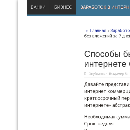
БАНКИ
БИЗНЕС
ЗАРАБОТОК В ИНТЕРН
Главная
»
Заработо
без вложений за 7 дне
Способы бы
интернете 
Опубликовал:
Владимир Вин
Давайте представи
интернет коммерци
краткосрочный пер
интернете» абстрак
Необходимая сумма 
Срок: неделя