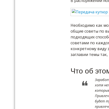
В распоряжении но
Необходимо как мо
общие советы по вы
подходящих способ
советами по каждом
конкретному виду з
заглавии темы так,
Что об это
Заработ
хотя не
которым
Привлеч
будет т
привлеч