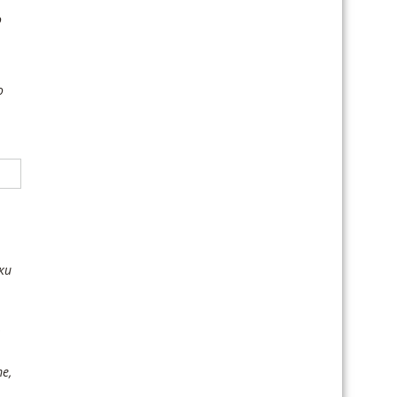
о
о
ки
е,