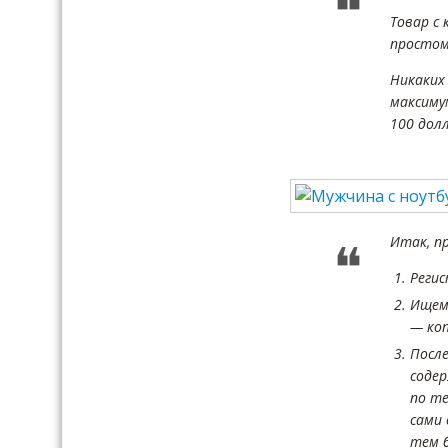
Товар с
простом
Никаких
максиму
100 дол
Итак, п
Регис
Ищем 
— ко
После
соде
по те
сами 
тем б