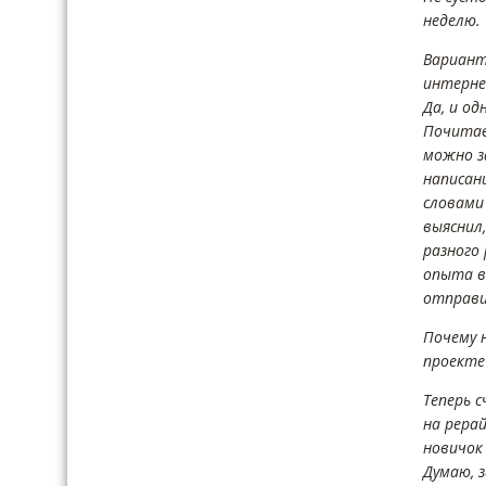
неделю.
Вариант
интерне
Да, и о
Почитав
можно з
написан
словами
выяснил
разного 
опыта в
отправи
Почему 
проекте 
Теперь 
на рера
новичок
Думаю, з