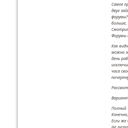
Самое п
двух за
форумы? 
больше,
Смотрит
Форумы 
Как видн
можно з
день ра
исключи
часа св
почерпн
Рассмот
Вариант
Полный 
Конечно,
Если же 
Не густо