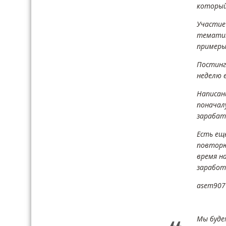
который
Участие 
тематик
примеры 
Постинг
неделю 
Написан
поначал
зарабат
Есть ещ
повторю
время на
заработ
asem907
Мы буде