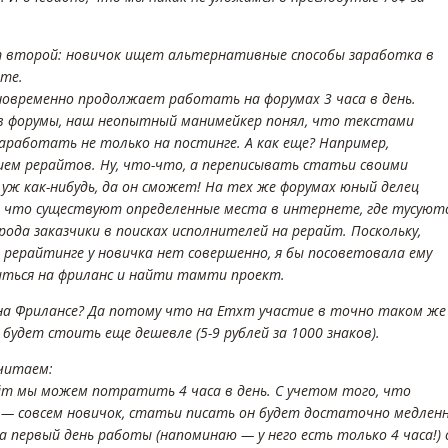
 второй: новичок ищет альтернативные способы заработка в
те.
дновременно продолжает работать на форумах 3 часа в день.
 форумы, наш неопытный манимейкер понял, что текстами
аработать не только на постинге. А как еще? Например,
ием рерайтов. Ну, что-что, а переписывать статьи своими
 уж как-нибудь, да он сможет! На тех же форумах юный делец
, что существуют определенные места в интернете, где тусуют
рода заказчики в поисках исполнителей на рерайт. Поскольку,
 рерайтинге у новичка нет совершенно, я бы посоветовала ему
ться на фриланс и найти тамти проект.
на Фрилансе? Да потому что на Етхт участие в точно таком же
будет стоить еще дешевле (5-9 рублей за 1000 знаков).
считаем:
йт мы можем потратить 4 часа в день. С учетом того, что
 — совсем новичок, статьи писать он будет достаточно медленн
а первый день работы (напоминаю — у него есть только 4 часа!) 