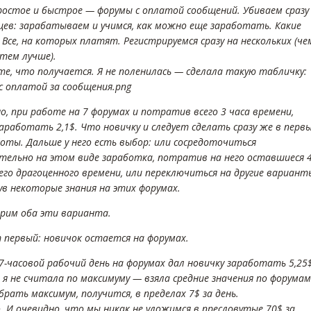
ростое и быстрое — форумы с оплатой сообщений. Убиваем сразу
йцев: зарабатываем и учимся, как можно еще заработать. Какие
Все, на которых платят. Регистрируемся сразу на нескольких (че
 тем лучше).
е, что получается. Я не поленилась — сделала такую табличку:
с оплатой за сообщения.png
о, при работе на 7 форумах и потратив всего 3 часа времени,
аработать 2,1$. Что новичку и следует сделать сразу же в перв
боты. Дальше у него есть выбор: или сосредоточиться
тельно на этом виде заработка, потратив на него оставшиеся 
оего драгоценного времени, или переключиться на другие вариант
ув некоторые знания на этих форумах.
рим оба эти варианта.
 первый: новичок остается на форумах.
7-часовой рабочий день на форумах дал новичку заработать 5,25$
 я не считала по максимуму — взяла средние значения по форумам
брать максимум, получится, в пределах 7$ за день.
. И очевидно, что мы никак не уложимся в пресловутые 70$ за