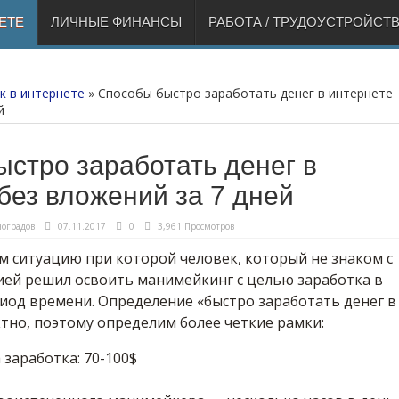
ЕТЕ
ЛИЧНЫЕ ФИНАНСЫ
РАБОТА / ТРУДОУСТРОЙСТ
к в интернете
»
Способы быстро заработать денег в интернете
й
стро заработать денег в
без вложений за 7 дней
оградов
07.11.2017
0
3,961 Просмотров
м ситуацию при которой человек, который не знаком с
ей решил освоить манимейкинг с целью заработка в
иод времени. Определение «быстро заработать денег в
тно, поэтому определим более четкие рамки:
заработка: 70-100$