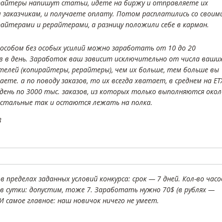
райтеры напишут статьи, идете на биржу и отправляете их
 заказчикам, и получаете оплату. Потом расплатились со своим
айтерами и рерайтерами, а разницу положили себе в карман.
пособом без особых усилий можно заработать от 10 до 20
в в день. Заработок ваш зависит исключительно от числа ваши
телей (копирайтеры, рерайтеры), чем их больше, тем больше вы
ете. а по поводу заказов, то их всегда хватает, в среднем на ET
день по 3000 тыс. заказов, из которых только выполняются окол
 остальные так и остаются лежать на полка.
3
 пределах заданных условий конкурса: срок — 7 дней. Кол-во часо
в сутки: допустим, тоже 7. Заработать нужно 70$ (в рублях —
 И самое главное: наш новичок ничего не умеет.
.