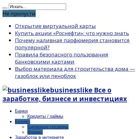
Не пропусти
Открытие виртуальной карты
Купить акции «Роснефти»: что нужно знать
Почему наливная парфюмерия становится
популярной?
Правила безопасного пользования
банковскими картами
Выбор материала для строительства дома —
газоблок или пеноблок
businesslike Все о
заработке, бизнесе и инвестициях
Банки
Кредиты / займы
Бизнес
Бинарные опционы
Форекс
Заработок в интернете