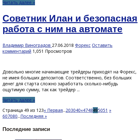
Читать далее »
Советник Илан и безопасная
работа с ним на автомате
Владимир Виноградов
27.06.2018
Форекс
Оставить
комментарий
1,051 Просмотров
Довольно многие начинающие трейдеры приходят на Форекс,
не имея больших депозитов. Соответственно, без больших
денег для старта сложно заработать сколько-нибудь
ощутимую сумму, так как трейдер ...
Читать далее »
Страница 49 из 123
« Первая
...
20
30
40
«
47
48
49
50
51
»
60
70
80
...
Последняя »
Последние записи