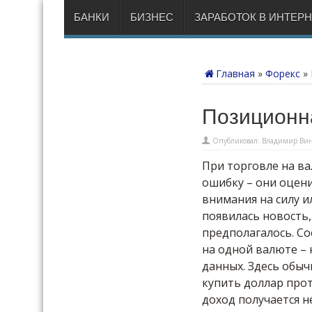
БАНКИ
БИЗНЕС
ЗАРАБОТОК В ИНТЕР
Главная
»
Форекс
»
Позиционна
Опубликовал:
Владимир Вин
При торговле на в
ошибку – они оцен
внимания на силу и
появилась новость,
предполагалось. Со
на одной валюте – 
данных. Здесь обы
купить доллар прот
доход получается н