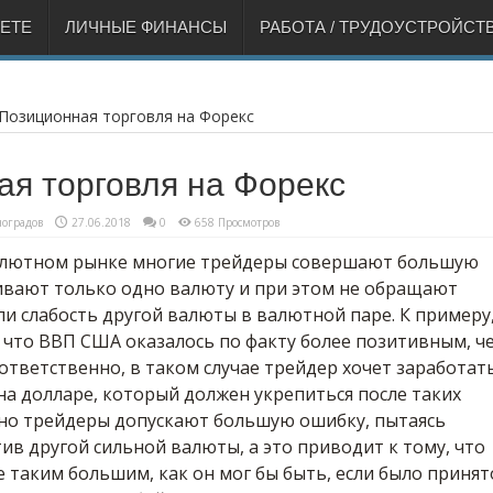
НЕТЕ
ЛИЧНЫЕ ФИНАНСЫ
РАБОТА / ТРУДОУСТРОЙСТ
Позиционная торговля на Форекс
я торговля на Форекс
оградов
27.06.2018
0
658 Просмотров
алютном рынке многие трейдеры совершают большую
ивают только одно валюту и при этом не обращают
ли слабость другой валюты в валютной паре. К примеру
 что ВВП США оказалось по факту более позитивным, ч
ответственно, в таком случае трейдер хочет заработат
на долларе, который должен укрепиться после таких
чно трейдеры допускают большую ошибку, пытаясь
ив другой сильной валюты, а это приводит к тому, что
е таким большим, как он мог бы быть, если было принят