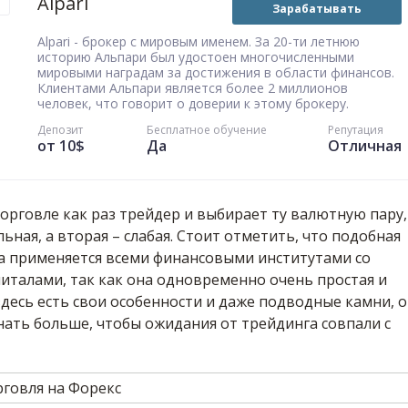
Alpari
Зарабатывать
Alpari - брокер с мировым именем. За 20-ти летнюю
историю Альпари был удостоен многочисленными
мировыми наградам за достижения в области финансов.
Клиентами Альпари является более 2 миллионов
человек, что говорит о доверии к этому брокеру.
Депозит
Бесплатное обучение
Репутация
от 10$
Да
Отличная
рговле как раз трейдер и выбирает ту валютную пару,
ьная, а вторая – слабая. Стоит отметить, что подобная
ка применяется всеми финансовыми институтами со
италами, так как она одновременно очень простая и
здесь есть свои особенности и даже подводные камни, о
нать больше, чтобы ожидания от трейдинга совпали с