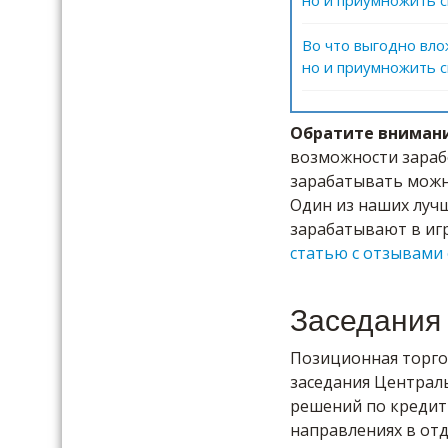
но и приумножить с
Во что выгодно вло
но и приумножить с
Обратите вниман
возможности зараб
зарабатывать можн
Один из наших лучш
зарабатывают в иг
статью с отзывами 
Заседания
Позиционная торго
заседания Централь
решений по кредитн
направлениях в от