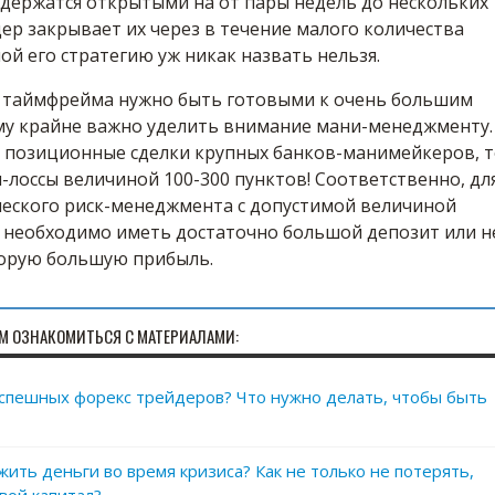
 держатся открытыми на от пары недель до нескольких
дер закрывает их через в течение малого количества
ой его стратегию уж никак назвать нельзя.
 таймфрейма нужно быть готовыми к очень большим
ому крайне важно уделить внимание мани-менеджменту.
а позиционные сделки крупных банков-манимейкеров, 
-лоссы величиной 100-300 пунктов! Соответственно, дл
ческого риск-менеджмента с допустимой величиной
, необходимо иметь достаточно большой депозит или н
корую большую прибыль.
М ОЗНАКОМИТЬСЯ С МАТЕРИАЛАМИ:
успешных форекс трейдеров? Что нужно делать, чтобы быть
жить деньги во время кризиса? Как не только не потерять,