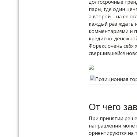
долгосрочные трен
пары, где один цен
а второй – на ее о
каждый раз ждать и
комментариями и п
кредитно-денежной
Форекс очень себя 
свершившейся ново
От чего за
При принятии реше
направлении монет
ориентируются на 