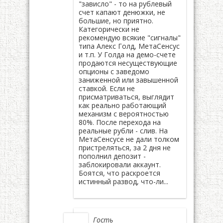
"зависло" - то на рублевый
счет капают денюжки, не
большие, но приятно.
Категорически не
рекомендую всякие "сигналы"
типа Алекс Голд, МетаСенсус
и т.п. У Голда на демо-счете
продаются несуществующие
опционы с заведомо
заниженной или завышенной
ставкой. Если не
присматриваться, выглядит
как реально работающий
механизм с вероятностью
80%. После перехода на
реальные рубли - слив. На
МетаСенсусе не дали толком
пристреляться, за 2 дня не
пополнил депозит -
заблокировали аккаунт.
Боятся, что раскроется
истинный развод, что-ли...
Гость