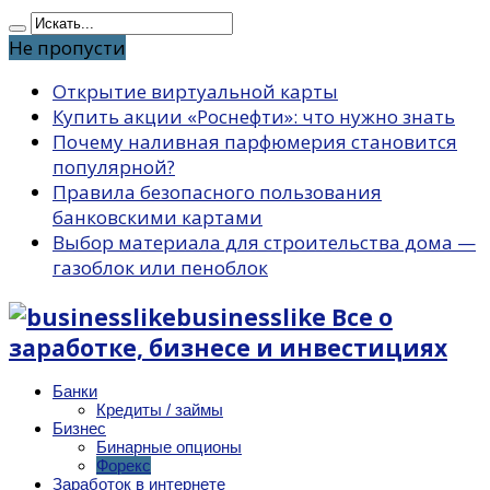
Не пропусти
Открытие виртуальной карты
Купить акции «Роснефти»: что нужно знать
Почему наливная парфюмерия становится
популярной?
Правила безопасного пользования
банковскими картами
Выбор материала для строительства дома —
газоблок или пеноблок
businesslike Все о
заработке, бизнесе и инвестициях
Банки
Кредиты / займы
Бизнес
Бинарные опционы
Форекс
Заработок в интернете